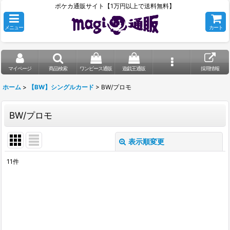
ポケカ通販サイト【1万円以上で送料無料】
メニュー
カート
マイページ
商品検索
ワンピース通販
遊戯王通販
採用情報
ホーム
>
【BW】シングルカード
>
BW/プロモ
BW/プロモ
表示順変更
閉じる
11
件
表示数
:
在庫あり
並び順
: