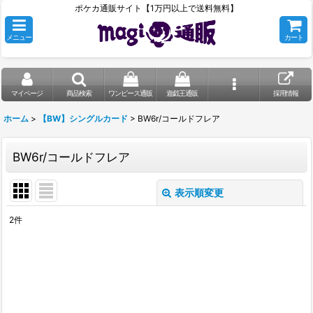
ポケカ通販サイト【1万円以上で送料無料】
メニュー
カート
マイページ
商品検索
ワンピース通販
遊戯王通販
採用情報
ホーム
>
【BW】シングルカード
>
BW6r/コールドフレア
BW6r/コールドフレア
表示順変更
閉じる
2
件
表示数
:
在庫あり
並び順
: