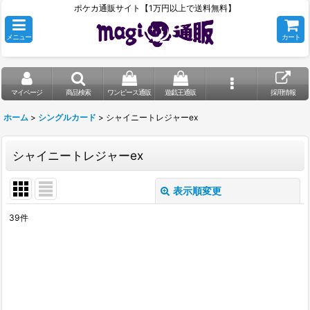
ポケカ通販サイト【1万円以上で送料無料】
メニュー
カート
マイページ
商品検索
ワンピース通販
遊戯王通販
採用情報
ホーム
>
シングルカード
>
シャイニートレジャーex
シャイニートレジャーex
表示順変更
閉じる
39
件
表示数
:
在庫あり
並び順
: