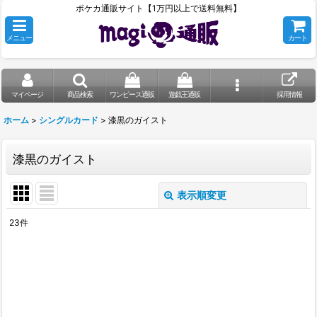
ポケカ通販サイト【1万円以上で送料無料】
メニュー
カート
マイページ
商品検索
ワンピース通販
遊戯王通販
採用情報
ホーム
>
シングルカード
>
漆黒のガイスト
漆黒のガイスト
表示順変更
閉じる
23
件
表示数
:
在庫あり
並び順
: