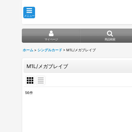
メニュー
マイページ
商品検索
ホーム
>
シングルカード
>
M1L/メガブレイブ
M1L/メガブレイブ
56
件
表示数
:
在庫あり
並び順
: