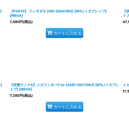
絞り込む
]
【PSA10】 フシギダネ (AR) {064/063} [M1L/メガブレイブ]
【状
[MEGA]
イブ
7,480
円
(税込)
47,
カートに入れる
]
【状態ランクA】メガフシギバナex (SAR) {087/063} [M1L/メガブレ
メガ
イブ] [MEGA]
11,
7,280
円
(税込)
カートに入れる