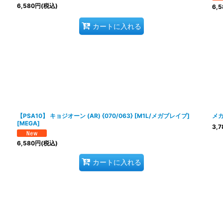
6,580
円
(税込)
6,5
カートに入れる
【PSA10】 キョジオーン (AR) {070/063} [M1L/メガブレイブ]
メガ
[MEGA]
3,7
6,580
円
(税込)
カートに入れる