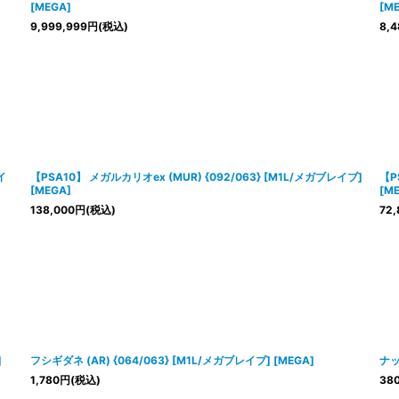
[MEGA]
[M
9,999,999
円
(税込)
8,4
イ
【PSA10】 メガルカリオex (MUR) {092/063} [M1L/メガブレイブ]
【P
[MEGA]
[M
138,000
円
(税込)
72,
]
フシギダネ (AR) {064/063} [M1L/メガブレイブ] [MEGA]
ナッ
1,780
円
(税込)
38