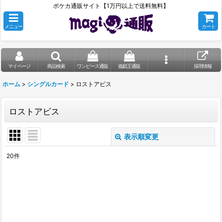
ポケカ通販サイト【1万円以上で送料無料】
メニュー
カート
マイページ
商品検索
ワンピース通販
遊戯王通販
採用情報
ホーム
>
シングルカード
>
ロストアビス
ロストアビス
表示順変更
閉じる
20
件
表示数
:
在庫あり
並び順
: