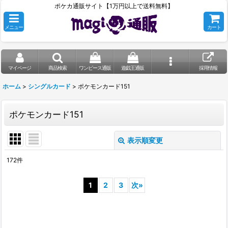
ポケカ通販サイト【1万円以上で送料無料】
メニュー
カート
マイページ
商品検索
ワンピース通販
遊戯王通販
採用情報
ホーム
>
シングルカード
>
ポケモンカード151
ポケモンカード151
表示順変更
閉じる
172
件
表示数
:
1
2
3
次
»
在庫あり
並び順
: