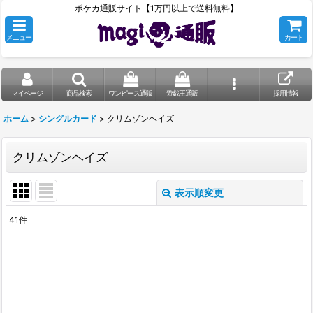
ポケカ通販サイト【1万円以上で送料無料】
メニュー
カート
マイページ
商品検索
ワンピース通販
遊戯王通販
採用情報
ホーム
>
シングルカード
>
クリムゾンヘイズ
クリムゾンヘイズ
表示順変更
閉じる
41
件
表示数
:
在庫あり
並び順
: