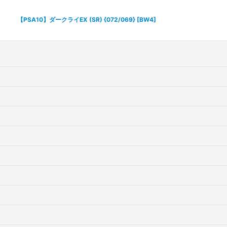
絞り込む
【PSA10】ダークライEX (SR) {072/069} [BW4]