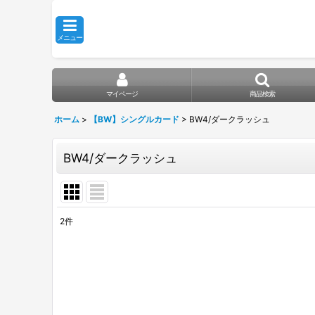
メニュー
マイページ
商品検索
ホーム
>
【BW】シングルカード
>
BW4/ダークラッシュ
BW4/ダークラッシュ
2
件
表示数
:
在庫あり
並び順
: