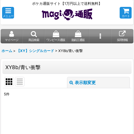
ポケカ通販サイト【1万円以上で送料無料】
メニュー
カート
マイページ
商品検索
ワンピース通販
遊戯王通販
採用情報
ホーム
>
【XY】シングルカード
>
XY8b/青い衝撃
XY8b/青い衝撃
表示順変更
閉じる
5
件
表示数
:
在庫あり
並び順
: