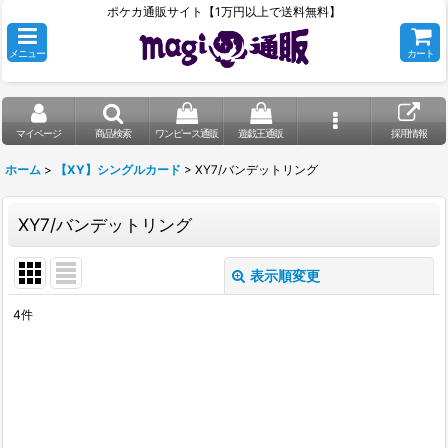
ポケカ通販サイト【1万円以上で送料無料】
メニュー
カート
マイページ
商品検索
ワンピース通販
遊戯王通販
採用情報
ホーム
>
【XY】シングルカード
>
XY7/バンデットリング
XY7/バンデットリング
表示順変更
閉じる
4
件
表示数
:
在庫あり
並び順
: