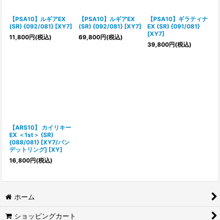
絞り込む
【PSA10】ルギアEX
【PSA10】ルギアEX
【PSA10】ギラティナ
(SR) {092/081} [XY7]
(SR) {092/081} [XY7]
EX (SR) {091/081}
[XY7]
11,800
円
(税込)
69,800
円
(税込)
39,800
円
(税込)
【ARS10】 カイリキー
EX ＜1st＞ (SR)
{088/081} [XY7/バン
デットリング] [XY]
16,800
円
(税込)
ホーム
ショッピングカート