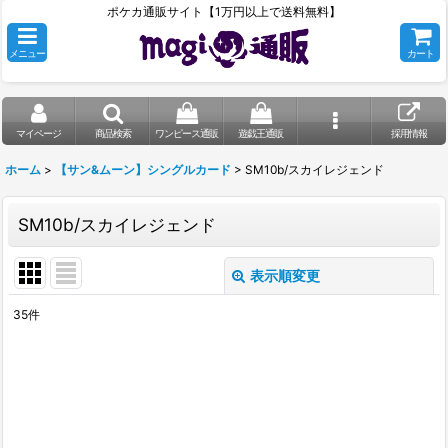
ポケカ通販サイト【1万円以上で送料無料】
メニュー
カート
マイページ
商品検索
ワンピース通販
遊戯王通販
採用情報
ホーム
>
【サン&ムーン】シングルカード
>
SM10b/スカイレジェンド
SM10b/スカイレジェンド
表示順変更
閉じる
35
件
表示数
:
在庫あり
並び順
: