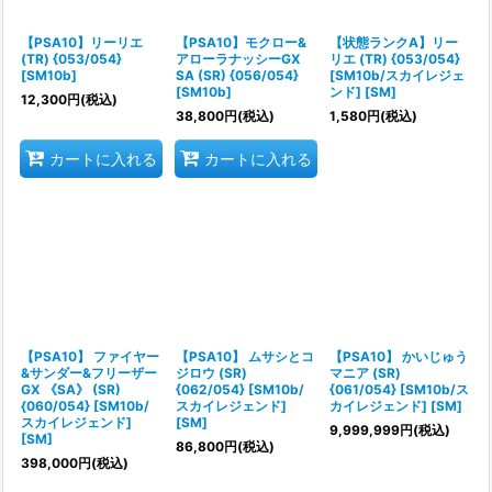
絞り込む
【PSA10】リーリエ
【PSA10】モクロー&
【状態ランクA】リー
(TR) {053/054}
アローラナッシーGX
リエ (TR) {053/054}
[SM10b]
SA (SR) {056/054}
[SM10b/スカイレジェ
[SM10b]
ンド] [SM]
12,300
円
(税込)
38,800
円
(税込)
1,580
円
(税込)
カートに入れる
カートに入れる
【PSA10】 ファイヤー
【PSA10】 ムサシとコ
【PSA10】 かいじゅう
&サンダー&フリーザー
ジロウ (SR)
マニア (SR)
GX 《SA》 (SR)
{062/054} [SM10b/
{061/054} [SM10b/ス
{060/054} [SM10b/
スカイレジェンド]
カイレジェンド] [SM]
スカイレジェンド]
[SM]
9,999,999
円
(税込)
[SM]
86,800
円
(税込)
398,000
円
(税込)