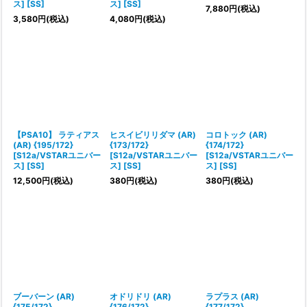
ス] [SS]
ス] [SS]
7,880
円
(税込)
3,580
円
(税込)
4,080
円
(税込)
【PSA10】 ラティアス
ヒスイビリリダマ (AR)
コロトック (AR)
(AR) {195/172}
{173/172}
{174/172}
[S12a/VSTARユニバー
[S12a/VSTARユニバー
[S12a/VSTARユニバー
ス] [SS]
ス] [SS]
ス] [SS]
12,500
円
(税込)
380
円
(税込)
380
円
(税込)
ブーバーン (AR)
オドリドリ (AR)
ラプラス (AR)
{175/172}
{176/172}
{177/172}