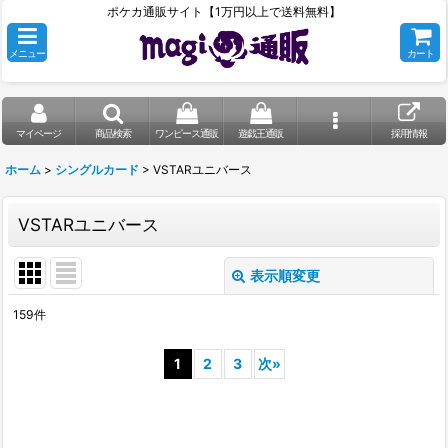
ポケカ通販サイト【1万円以上で送料無料】
メニュー
カート
マイページ
商品検索
ワンピース通販
遊戯王通販
採用情報
ホーム
>
シングルカード
>
VSTARユニバース
VSTARユニバース
表示順変更
閉じる
159
件
表示数
:
1
2
3
次
»
在庫あり
並び順
: