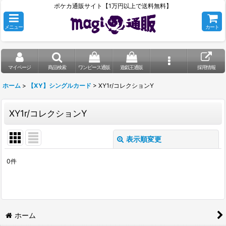
ポケカ通販サイト【1万円以上で送料無料】
メニュー
カート
マイページ
商品検索
ワンピース通販
遊戯王通販
採用情報
ホーム
>
【XY】シングルカード
>
XY1r/コレクションY
XY1r/コレクションY
表示順変更
閉じる
0
件
表示数
:
在庫あり
並び順
:
ホーム