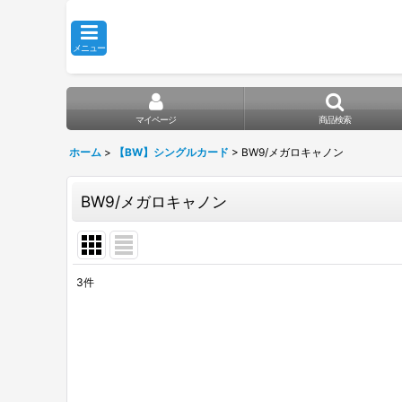
メニュー
マイページ
商品検索
ホーム
>
【BW】シングルカード
>
BW9/メガロキャノン
BW9/メガロキャノン
3
件
表示数
:
在庫あり
並び順
: