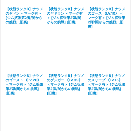
【状態ランクB】ナツメ
【状態ランクB】ナツメ
【状態ランクB】ナツメ
のヤドン ＜マーク有＞
のヤドラン ＜マーク有
のゴース 《LV.10》 ＜
[ジム拡張第2弾/闇から
＞ [ジム拡張第2弾/闇
マーク有＞ [ジム拡張第
の挑戦] [旧裏]
からの挑戦] [旧裏]
2弾/闇からの挑戦] [旧
裏]
【状態ランクB】ナツメ
【状態ランクB】ナツメ
【状態ランクB】ナツメ
のゴースト 《LV.20》
のゲンガー 《LV.39》
のスリープ 《LV.15》
＜マーク有＞ [ジム拡張
＜マーク有＞ [ジム拡張
＜マーク有＞ [ジム拡張
第2弾/闇からの挑戦]
第2弾/闇からの挑戦]
第2弾/闇からの挑戦]
[旧裏]
[旧裏]
[旧裏]