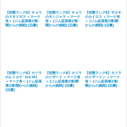
【状態ランクB】キョウ
【状態ランクB】キョウ
【状態ランクB】サカキ
のマタドガス ＜マーク
のモンジャラ ＜マーク
のカイロス ＜マーク有
有＞ [ジム拡張第2弾/
有＞ [ジム拡張第2弾/
＞ [ジム拡張第2弾/闇
闇からの挑戦] [旧裏]
闇からの挑戦] [旧裏]
からの挑戦] [旧裏]
【状態ランクB】カツラ
【状態ランクB】カツラ
【状態ランクB】カツラ
のヒトカゲ 《LV.16》
のリザード ＜マーク有
のリザードン ＜マーク
＜マーク有＞ [ジム拡張
＞ [ジム拡張第2弾/闇
有＞ [ジム拡張第2弾/
第2弾/闇からの挑戦]
からの挑戦] [旧裏]
闇からの挑戦] [旧裏]
[旧裏]