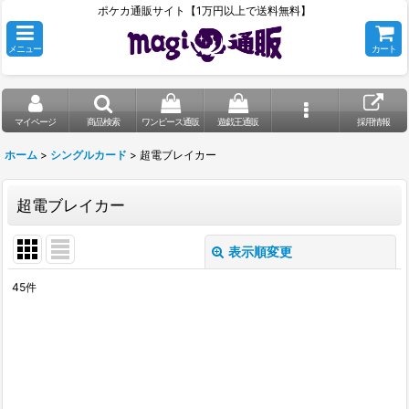
ポケカ通販サイト【1万円以上で送料無料】
メニュー
カート
マイページ
商品検索
ワンピース通販
遊戯王通販
採用情報
ホーム
>
シングルカード
>
超電ブレイカー
超電ブレイカー
表示順変更
閉じる
45
件
表示数
:
在庫あり
並び順
: