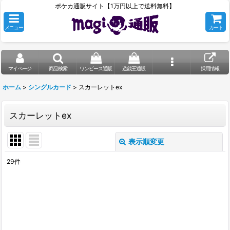
ポケカ通販サイト【1万円以上で送料無料】
メニュー
カート
マイページ
商品検索
ワンピース通販
遊戯王通販
採用情報
ホーム
>
シングルカード
>
スカーレットex
スカーレットex
表示順変更
閉じる
29
件
表示数
:
在庫あり
並び順
: