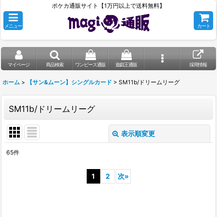
ポケカ通販サイト【1万円以上で送料無料】
メニュー
カート
マイページ
商品検索
ワンピース通販
遊戯王通販
採用情報
ホーム
>
【サン&ムーン】シングルカード
>
SM11b/ドリームリーグ
SM11b/ドリームリーグ
表示順変更
閉じる
65
件
表示数
:
1
2
次
»
在庫あり
並び順
: