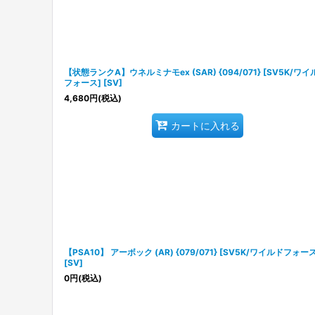
【状態ランクA】ウネルミナモex (SAR) {094/071} [SV5K/ワイ
フォース] [SV]
4,680
円
(税込)
カートに入れる
【PSA10】 アーボック (AR) {079/071} [SV5K/ワイルドフォース
[SV]
0
円
(税込)