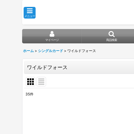
メニュー
マイページ
商品検索
ホーム
>
シングルカード
>
ワイルドフォース
ワイルドフォース
35
件
表示数
:
在庫あり
並び順
: