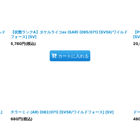
ルド
【状態ランクA】タケルライコex (SAR) {095/071} [SV5K/ワイルド
【P
フォース] [SV]
[SV
5,780
円
(税込)
20,
カートに入れる
]
チラーミィ (AR) {082/071} [SV5K/ワイルドフォース] [SV]
ドー
680
円
(税込)
48