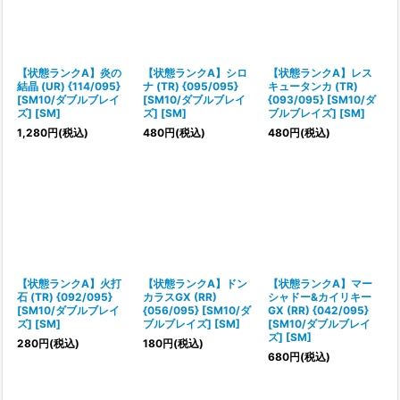
【状態ランクA】炎の
【状態ランクA】シロ
【状態ランクA】レス
結晶 (UR) {114/095}
ナ (TR) {095/095}
キュータンカ (TR)
[SM10/ダブルブレイ
[SM10/ダブルブレイ
{093/095} [SM10/ダ
ズ] [SM]
ズ] [SM]
ブルブレイズ] [SM]
1,280
円
(税込)
480
円
(税込)
480
円
(税込)
【状態ランクA】火打
【状態ランクA】ドン
【状態ランクA】マー
石 (TR) {092/095}
カラスGX (RR)
シャドー&カイリキー
[SM10/ダブルブレイ
{056/095} [SM10/ダ
GX (RR) {042/095}
ズ] [SM]
ブルブレイズ] [SM]
[SM10/ダブルブレイ
ズ] [SM]
280
円
(税込)
180
円
(税込)
680
円
(税込)