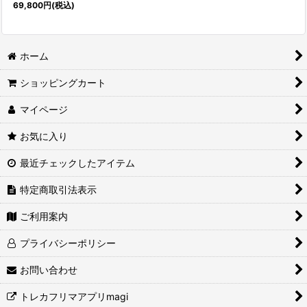
69,800
円
(税込)
ホーム
ショッピングカート
マイページ
お気に入り
最近チェックしたアイテム
特定商取引法表示
ご利用案内
プライバシーポリシー
お問い合わせ
トレカフリマアプリmagi