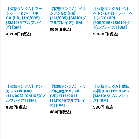
【状態ランクA】マー
【状態ランクA】ペル
【状態ランクA】ベト
シャドー&カイリキー
シアンGX (HR)
ベトン&アローラベトベ
GX (HR) {110/095}
{113/095} [SM10/ダ
トンGX (HR)
[SM10/ダブルブレイ
ブルブレイズ] [SM]
{109/095} [SM10/ダ
ズ] [SM]
ブルブレイズ] [SM]
980
円
(税込)
4,280
円
(税込)
2,980
円
(税込)
【状態ランクA】ドン
【状態ランクA】トリ
【状態ランクA】戒め
カラスGX (HR)
プル加速エネルギー
の祠 (UR) {115/095}
{111/095} [SM10/ダブ
(UR) {116/095}
[SM10/ダブルブレイ
ルブレイズ] [SM]
[SM10/ダブルブレイ
ズ] [SM]
ズ] [SM]
880
円
(税込)
580
円
(税込)
480
円
(税込)