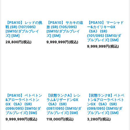
【PSA10】 レッドの挑
【PSA10】 サカキの追
【PSA10】 マーシャド
戦 (SR) {107/095}
放 (SR) {105/095}
ー&カイリキーGX
[SM10/ダブルブレイ
[SM10/ダブルブレイ
《SA》 (SR)
ズ] [SM]
ズ] [SM]
{101/095} [SM10/ダ
ブルブレイズ] [SM]
28,800
円
(税込)
9,999,999
円
(税込)
9,999,999
円
(税込)
【PSA10】 ベトベトン
【状態ランクA】レシ
【状態ランクB】ベトベ
&アローラベトベトン
ラム&リザードンGX
トン&アローラベトベト
GX 《SA》 (SR)
《SA》 (SR)
ンGX 《SA》 (SR)
{099/095} [SM10/ダ
{097/095} [SM10/ダ
{099/095} [SM10/ダ
ブルブレイズ] [SM]
ブルブレイズ] [SM]
ブルブレイズ] [SM]
9,999,999
円
(税込)
118,000
円
(税込)
3,280
円
(税込)