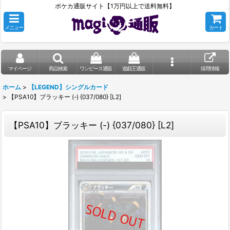
ポケカ通販サイト【1万円以上で送料無料】
メニュー
カート
マイページ
商品検索
ワンピース通販
遊戯王通販
採用情報
ホーム
>
【LEGEND】シングルカード
>
【PSA10】ブラッキー (-) {037/080} [L2]
【PSA10】ブラッキー (-) {037/080} [L2]