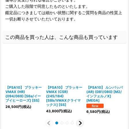
ご購入した段階で同意したものといたします。
鑑定品につきましては細かい状態に関するご質問を商品の性質上
一切お断りさせていただいております。
この商品を買った人は、こんな商品も買っています
【PSA10】 ブラッキー
【PSA10】 ブラッキー
【PSA10】 ルンパッパ
VMAX (HR)
VMAX (CSR)
(AR) {081/080} [M2/
{
{094/069} [S6a/イー
{245/184}
インフェルノX]
ブイヒーローズ] [SS]
[S8b/VMAXクライマ
[MEGA]
ックス] [SS]
26,500
円
(税込)
43,800
円
(税込)
6,580
円
(税込)