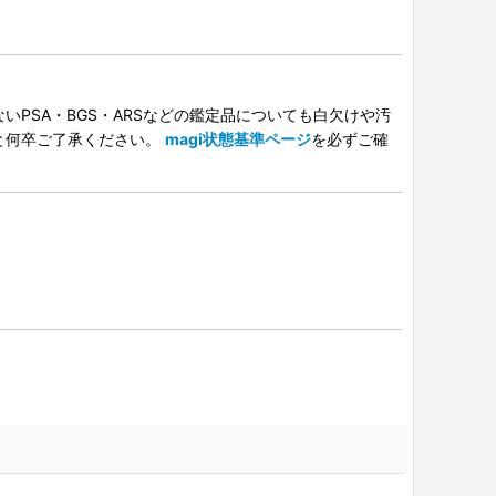
PSA・BGS・ARSなどの鑑定品についても白欠けや汚
と何卒ご了承ください。
magi状態基準ページ
を必ずご確