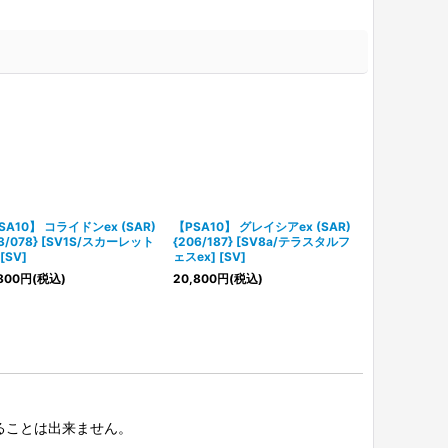
SA10】 コライドンex (SAR)
【PSA10】 グレイシアex (SAR)
【PSA10】 ブ
03/078} [SV1S/スカーレット
{206/187} [SV8a/テラスタルフ
{202/187}
 [SV]
ェスex] [SV]
ェスex] [SV]
800
円
(税込)
20,800
円
(税込)
17,500
円
(税込
択することは出来ません。