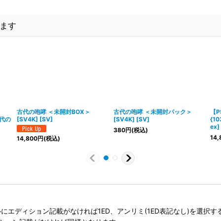
ます
古代の咆哮 ＜未開封BOX＞
古代の咆哮 ＜未開封パック＞
【P
古代の
[SV4K] [SV]
[SV4K] [SV]
{1
ex]
380
円
(税込)
14,
14,800
円
(税込)
タイトルにエディション記載がなければ1ED、アンリミ(1ED表記なし)を選