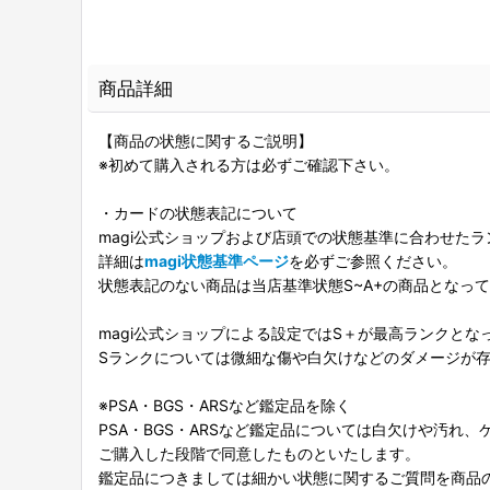
商品詳細
【商品の状態に関するご説明】
※初めて購入される方は必ずご確認下さい。
・カードの状態表記について
magi公式ショップおよび店頭での状態基準に合わせた
詳細は
magi状態基準ページ
を必ずご参照ください。
状態表記のない商品は当店基準状態S~A+の商品となっ
magi公式ショップによる設定ではS＋が最高ランクとな
Sランクについては微細な傷や白欠けなどのダメージが
※PSA・BGS・ARSなど鑑定品を除く
PSA・BGS・ARSなど鑑定品については白欠けや汚れ
ご購入した段階で同意したものといたします。
鑑定品につきましては細かい状態に関するご質問を商品