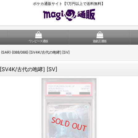
ポケカ通販サイト【1万円以上で送料無料】
ワンピース通販
遊戯王通販
AR) {088/066} [SV4K/古代の咆哮] [SV]
 [SV4K/古代の咆哮] [SV]