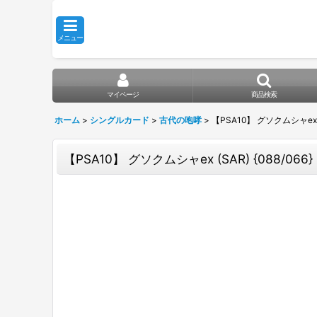
メニュー
マイページ
商品検索
ホーム
>
シングルカード
>
古代の咆哮
>
【PSA10】 グソクムシャex (S
【PSA10】 グソクムシャex (SAR) {088/066}