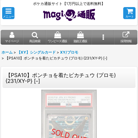
ポケカ通販サイト【1万円以上で送料無料】
メニュー
カート
マイページ
商品検索
ワンピース通販
遊戯王通販
採用情報
ホーム
>
【XY】シングルカード
>
XY/プロモ
>
【PSA10】ポンチョを着たピカチュウ (プロモ) {231/XY-P} [-]
【PSA10】ポンチョを着たピカチュウ (プロモ)
{231/XY-P} [-]