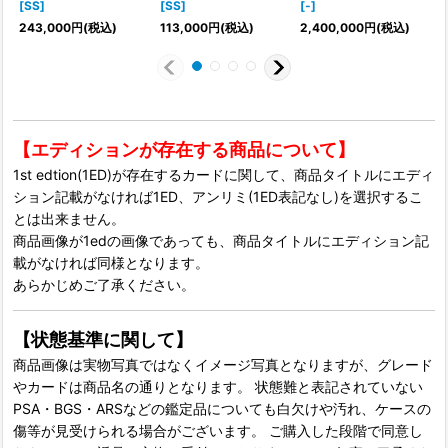
[SS]
[SS]
[-]
{
243,000
円
(税込)
113,000
円
(税込)
2,400,000
円
(税込)
【エディションが存在する商品について】
1st edtion(1ED)が存在するカードに関して、商品タイトルにエディ
ション記載がなければ1ED、アンリミ(1ED表記なし)を選択するこ
とは出来ません。
商品画像が1edの画像であっても、商品タイトルにエディション記
載がなければ同様となります。
あらかじめご了承ください。
【状態基準に関して】
商品画像は実物写真ではなくイメージ写真となりますが、グレード
やカードは商品名の通りとなります。 状態難と表記されていない
PSA・BGS・ARSなどの鑑定品についても白欠けや汚れ、ケースの
傷等が見受けられる場合がございます。 ご購入した段階で同意し