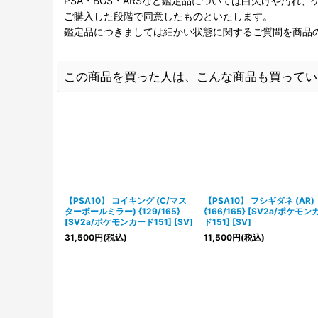
PSA・BGS・ARSなど鑑定品については白欠けや汚れ
ご購入した段階で同意したものといたします。
鑑定品につきましては細かい状態に関するご質問を商品
この商品を買った人は、こんな商品も買ってい
【PSA10】 コイキング (C/マス
【PSA10】 フシギダネ (AR)
ターボールミラー) {129/165}
{166/165} [SV2a/ポケモン
[SV2a/ポケモンカード151] [SV]
ド151] [SV]
31,500
円
(税込)
11,500
円
(税込)