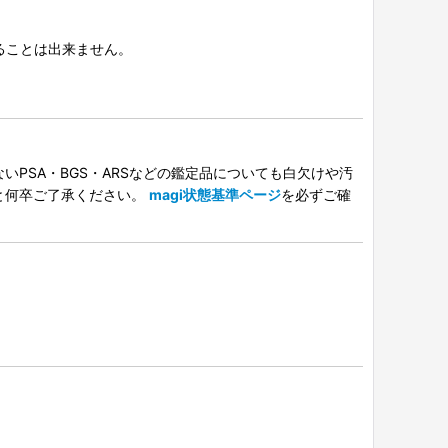
択することは出来ません。
PSA・BGS・ARSなどの鑑定品についても白欠けや汚
と何卒ご了承ください。
magi状態基準ページ
を必ずご確