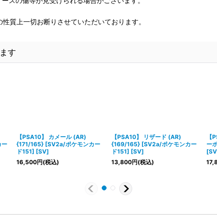
、ケースの傷等が見受けられる場合がございます。
の性質上一切お断りさせていただいております。
ます
【PSA10】 カメール (AR)
【PSA10】 リザード (AR)
【P
カー
{171/165} [SV2a/ポケモンカー
{169/165} [SV2a/ポケモンカー
ーボ
ド151] [SV]
ド151] [SV]
[S
16,500
円
(税込)
13,800
円
(税込)
17,