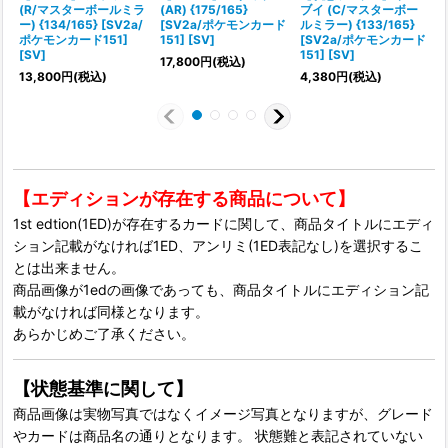
(R/マスターボールミラ
(AR) {175/165}
ブイ (C/マスターボー
ー) {134/165} [SV2a/
[SV2a/ポケモンカード
ルミラー) {133/165}
ポケモンカード151]
151] [SV]
[SV2a/ポケモンカード
{
[SV]
151] [SV]
17,800
円
(税込)
13,800
円
(税込)
4,380
円
(税込)
【エディションが存在する商品について】
1st edtion(1ED)が存在するカードに関して、商品タイトルにエディ
ション記載がなければ1ED、アンリミ(1ED表記なし)を選択するこ
とは出来ません。
商品画像が1edの画像であっても、商品タイトルにエディション記
載がなければ同様となります。
あらかじめご了承ください。
【状態基準に関して】
商品画像は実物写真ではなくイメージ写真となりますが、グレード
やカードは商品名の通りとなります。 状態難と表記されていない