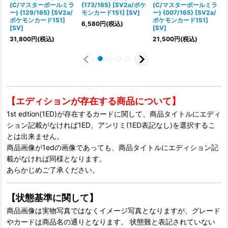
(C/マスターボールミラ
{173/165} [SV2a/ポケ
(C/マスターボールミラ
{
ー) {129/165} [SV2a/
モンカード151] [SV]
ー) {007/165} [SV2a/
ポケモンカード151]
ポケモンカード151]
6,580
円
(税込)
1
[SV]
[SV]
31,800
円
(税込)
21,500
円
(税込)
【エディションが存在する商品について】
1st edtion(1ED)が存在するカードに関して、商品タイトルにエディ
ション記載がなければ1ED、アンリミ(1ED表記なし)を選択するこ
とは出来ません。
商品画像が1edの画像であっても、商品タイトルにエディション記
載がなければ同様となります。
あらかじめご了承ください。
【状態基準に関して】
商品画像は実物写真ではなくイメージ写真となりますが、グレード
やカードは商品名の通りとなります。 状態難と表記されていない