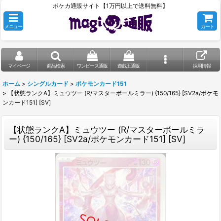
ポケカ通販サイト【1万円以上で送料無料】
メニュー
カート
マイページ
商品検索
ワンピース通販
遊戯王通販
採用情報
ホーム
>
シングルカード
>
ポケモンカード151
>
【状態ランクA】ミュウツー (R/マスターボールミラー) {150/165} [SV2a/ポケモ
ンカード151] [SV]
【状態ランクA】ミュウツー (R/マスターボールミラ
ー) {150/165} [SV2a/ポケモンカード151] [SV]