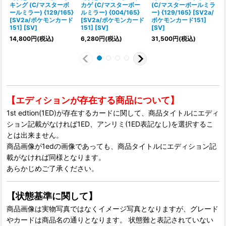
キング (C/マスターボ
カゲ (C/マスターボー
(C/マスターボールミラ
ールミラー) {129/165}
ルミラー) {004/165}
ー) {129/165} [SV2a/
[SV2a/ポケモンカード
[SV2a/ポケモンカード
ポケモンカード151]
151] [SV]
151] [SV]
[SV]
1
14,800
円
(税込)
6,280
円
(税込)
31,500
円
(税込)
【エディションが存在する商品について】
1st edtion(1ED)が存在するカードに関して、商品タイトルにエディ
ション記載がなければ1ED、アンリミ(1ED表記なし)を選択するこ
とは出来ません。
商品画像が1edの画像であっても、商品タイトルにエディション記
載がなければ同様となります。
あらかじめご了承ください。
【状態基準に関して】
商品画像は実物写真ではなくイメージ写真となりますが、グレード
やカードは商品名の通りとなります。 状態難と表記されていない