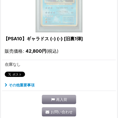
【PSA10】ギャラドス (-) {-} [旧裏1弾]
販売価格
:
42,800
円
(税込)
在庫なし
その他重要事項
再入荷
お問い合わせ