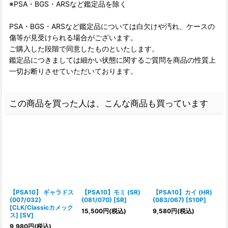
※PSA・BGS・ARSなど鑑定品を除く
PSA・BGS・ARSなど鑑定品については白欠けや汚れ、ケースの
傷等が見受けられる場合がございます。
ご購入した段階で同意したものといたします。
鑑定品につきましては細かい状態に関するご質問を商品の性質上
一切お断りさせていただいております。
この商品を買った人は、こんな商品も買っています
【PSA10】 ギャラドス
【PSA10】モミ (SR)
【PSA10】カイ (HR)
{007/032}
{081/070} [SR]
{083/067} [S10P]
(
[CLK/Classicカメック
15,500
円
(税込)
9,580
円
(税込)
ス] [SV]
9,980
円
(税込)