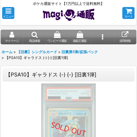
ポケカ通販サイト【1万円以上で送料無料】
メニュー
カート
マイページ
商品検索
ワンピース通販
遊戯王通販
採用情報
ホーム
>
【旧裏】シングルカード
>
旧裏第1弾/拡張パック
>
【PSA10】ギャラドス (-) {-} [旧裏1弾]
【PSA10】ギャラドス (-) {-} [旧裏1弾]