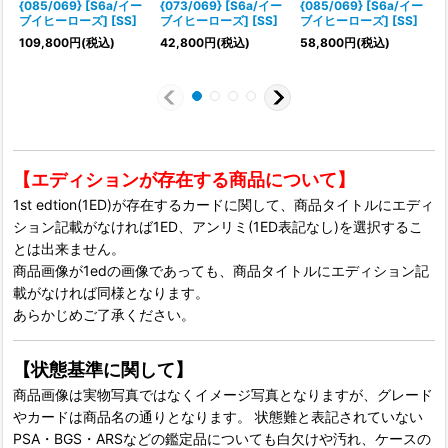
{085/069} [S6a/イー
{073/069} [S6a/イー
{085/069} [S6a/イー
ブイヒーローズ] [SS]
ブイヒーローズ] [SS]
ブイヒーローズ] [SS]
109,800
円
(税込)
42,800
円
(税込)
58,800
円
(税込)
【エディションが存在する商品について】
1st edtion(1ED)が存在するカードに関して、商品タイトルにエディ
ション記載がなければ1ED、アンリミ(1ED表記なし)を選択するこ
とは出来ません。
商品画像が1edの画像であっても、商品タイトルにエディション記
載がなければ同様となります。
あらかじめご了承ください。
【状態基準に関して】
商品画像は実物写真ではなくイメージ写真となりますが、グレード
やカードは商品名の通りとなります。 状態難と表記されていない
PSA・BGS・ARSなどの鑑定品についても白欠けや汚れ、ケースの