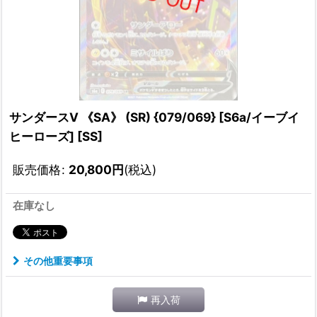
サンダースV 《SA》 (SR) {079/069} [S6a/イーブイ
ヒーローズ] [SS]
販売価格
:
20,800
円
(税込)
在庫なし
その他重要事項
再入荷