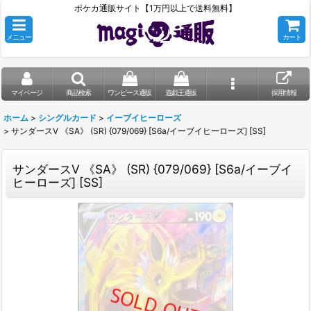
ポケカ通販サイト【1万円以上で送料無料】
メニュー
カート
マイページ
商品検索
ワンピース通販
遊戯王通販
採用情報
ホーム
>
シングルカード
>
イーブイヒーローズ
>
サンダースV 《SA》 (SR) {079/069} [S6a/イーブイヒーローズ] [SS]
サンダースV 《SA》 (SR) {079/069} [S6a/イーブイ
ヒーローズ] [SS]