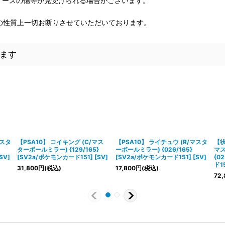
、ケースの傷等が見受けられる場合がございます。
の性質上一切お断りさせていただいております。
ます
マスタ
【PSA10】 コイキング (C/マス
【PSA10】 ライチュウ (R/マスタ
【状
ターボールミラー) {129/165}
ーボールミラー) {026/165}
マ
SV]
[SV2a/ポケモンカード151] [SV]
[SV2a/ポケモンカード151] [SV]
{0
ド15
31,800
円
(税込)
17,800
円
(税込)
72,