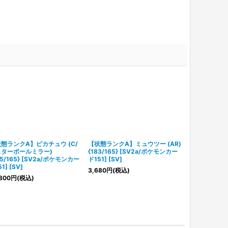
態ランクA】ピカチュウ (C/
【状態ランクA】ミュウツー (AR)
【状態ランクA
スターボールミラー)
{183/165} [SV2a/ポケモンカー
スターボールミラ
25/165} [SV2a/ポケモンカー
ド151] [SV]
[SV2a/ポケモ
1] [SV]
3,680
円
(税込)
6,280
円
(税込
800
円
(税込)