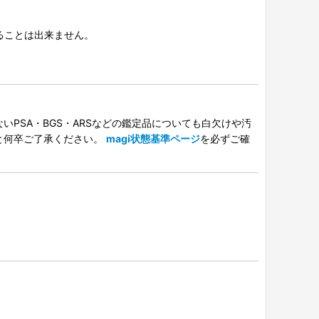
択することは出来ません。
PSA・BGS・ARSなどの鑑定品についても白欠けや汚
と何卒ご了承ください。
magi状態基準ページ
を必ずご確