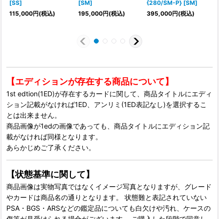
[SS]
[SM]
{280/SM-P} [SM]
{
115,000
円
(税込)
195,000
円
(税込)
395,000
円
(税込)
【エディションが存在する商品について】
1st edtion(1ED)が存在するカードに関して、商品タイトルにエディ
ション記載がなければ1ED、アンリミ(1ED表記なし)を選択するこ
とは出来ません。
商品画像が1edの画像であっても、商品タイトルにエディション記
載がなければ同様となります。
あらかじめご了承ください。
【状態基準に関して】
商品画像は実物写真ではなくイメージ写真となりますが、グレード
やカードは商品名の通りとなります。 状態難と表記されていない
PSA・BGS・ARSなどの鑑定品についても白欠けや汚れ、ケースの
傷等が見受けられる場合がございます。 ご購入した段階で同意し