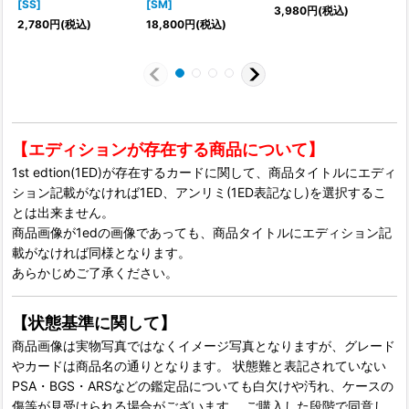
[SS]
[SM]
[
3,980
円
(税込)
2,780
円
(税込)
18,800
円
(税込)
【エディションが存在する商品について】
1st edtion(1ED)が存在するカードに関して、商品タイトルにエディ
ション記載がなければ1ED、アンリミ(1ED表記なし)を選択するこ
とは出来ません。
商品画像が1edの画像であっても、商品タイトルにエディション記
載がなければ同様となります。
あらかじめご了承ください。
【状態基準に関して】
商品画像は実物写真ではなくイメージ写真となりますが、グレード
やカードは商品名の通りとなります。 状態難と表記されていない
PSA・BGS・ARSなどの鑑定品についても白欠けや汚れ、ケースの
傷等が見受けられる場合がございます。 ご購入した段階で同意し