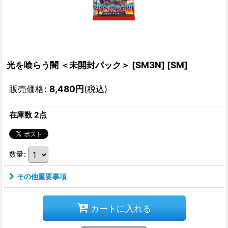
光を喰らう闇 ＜未開封パック＞ [SM3N] [SM]
販売価格
:
8,480
円
(税込)
在庫数 2点
数量
:
その他重要事項
カートに入れる