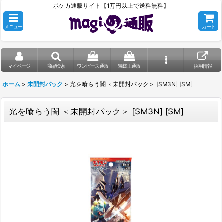
ポケカ通販サイト【1万円以上で送料無料】
メニュー
カート
マイページ
商品検索
ワンピース通販
遊戯王通販
採用情報
ホーム
>
未開封パック
>
光を喰らう闇 ＜未開封パック＞ [SM3N] [SM]
光を喰らう闇 ＜未開封パック＞ [SM3N] [SM]