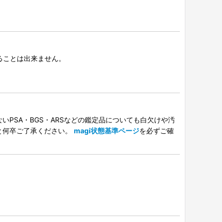
択することは出来ません。
PSA・BGS・ARSなどの鑑定品についても白欠けや汚
と何卒ご了承ください。
magi状態基準ページ
を必ずご確