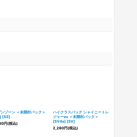
ゲンゾーン ＜未開封パック＞
ハイクラスパック シャイニートレ
反逆クラッシ
] [SS]
ジャーex ＜未開封パック＞
[S2] [SS]
[SV4a] [SV]
80
円
(税込)
1,880
円
(税込
2,280
円
(税込)