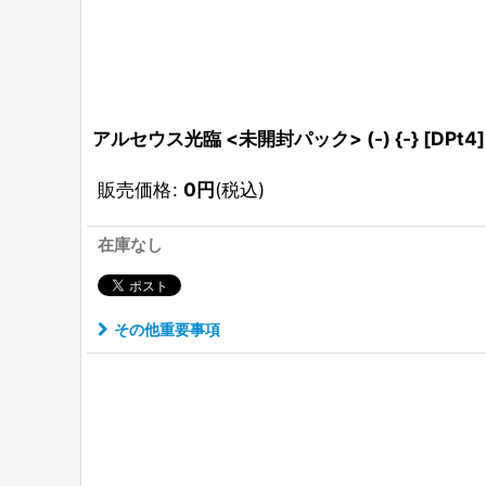
アルセウス光臨 <未開封パック> (-) {-} [DPt4]
販売価格
:
0
円
(税込)
在庫なし
その他重要事項