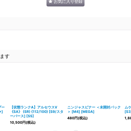
お気に入り登録
ます
ブー
【状態ランクA】アルセウスV
ニンジャスピナー ＜未開封パック
ム
+]
《SA》 (SR) {112/100} [S9/スタ
＞ [M4] [MEGA]
[S3
ーバース] [SS]
480
円
(税込)
1,8
10,500
円
(税込)