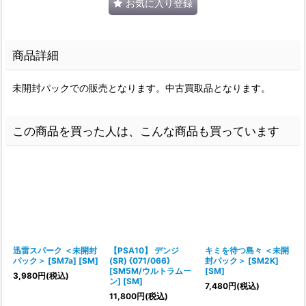
お気に入り登録
商品詳細
未開封パックでの販売となります。中古買取品となります。
この商品を買った人は、こんな商品も買っています
迅雷スパーク ＜未開封
【PSA10】 デンジ
キミを待つ島々 ＜未開
パック＞ [SM7a] [SM]
(SR) {071/066}
封パック＞ [SM2K]
[SM5M/ウルトラムー
[SM]
3,980
円
(税込)
ン] [SM]
7,480
円
(税込)
11,800
円
(税込)