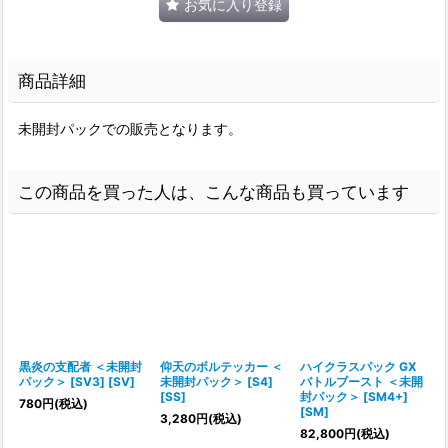
お気に入り登録
商品詳細
未開封パックでの販売となります。
この商品を買った人は、こんな商品も買っています
黒炎の支配者 ＜未開封
仰天のボルテッカー ＜
ハイクラスパック GX
パック＞ [SV3] [SV]
未開封パック＞ [S4]
バトルブースト ＜未開
[SS]
封パック＞ [SM4+]
[
780
円
(税込)
[SM]
3,280
円
(税込)
1
82,800
円
(税込)