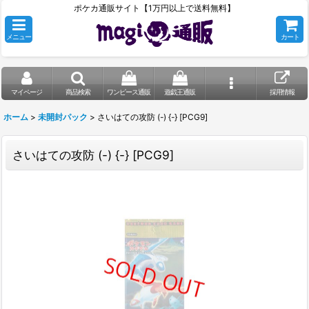
ポケカ通販サイト【1万円以上で送料無料】
メニュー
カート
マイページ
商品検索
ワンピース通販
遊戯王通販
採用情報
ホーム
>
未開封パック
>
さいはての攻防 (-) {-} [PCG9]
さいはての攻防 (-) {-} [PCG9]