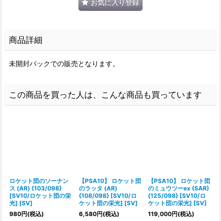
お気に入り登録
商品詳細
未開封パックでの販売となります。
この商品を買った人は、こんな商品も買っています
ロケット団のソーナン
【PSA10】 ロケット団
【PSA10】 ロケット団
ス (AR) {103/098}
のラッタ (AR)
のミュウツーex (SAR)
(
[SV10/ロケット団の栄
{108/098} [SV10/ロ
{125/098} [SV10/ロ
光] [SV]
ケット団の栄光] [SV]
ケット団の栄光] [SV]
光
980
円
(税込)
6,580
円
(税込)
119,000
円
(税込)