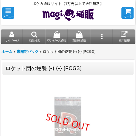
ポケカ通販サイト【1万円以上で送料無料】
メニュー
カート
マイページ
商品検索
ワンピース通販
遊戯王通販
採用情報
ホーム
>
未開封パック
>
ロケット団の逆襲 (-) {-} [PCG3]
ロケット団の逆襲 (-) {-} [PCG3]