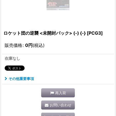
ロケット団の逆襲 <未開封パック> (-) {-} [PCG3]
販売価格
:
0
円
(税込)
在庫なし
その他重要事項
再入荷
お問い合わせ