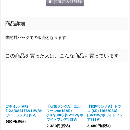
お気に入り登録
商品詳細
未開封パックでの販売となります。
この商品を買った人は、こんな商品も買っています
ゴチミル (AR)
【状態ランクA】エル
【状態ランクA】トウ
{122/086} [SV11W/ホ
フーンex (SAR)
コ (SR) {166/086}
e
ワイトフレア] [SV]
{167/086} [SV11W/ホ
[SV11W/ホワイトフレ
ワイトフレア] [SV]
ア] [SV]
ア
980
円
(税込)
2,380
円
(税込)
2,480
円
(税込)