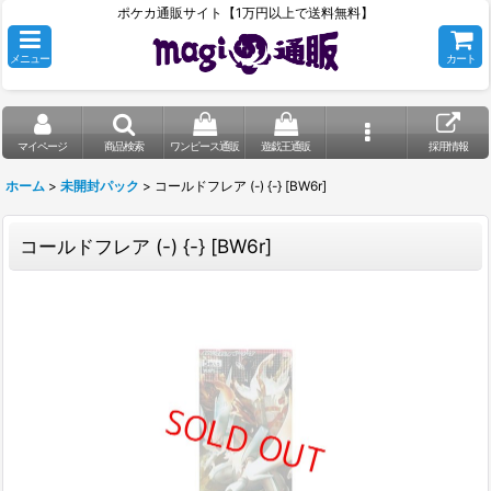
ポケカ通販サイト【1万円以上で送料無料】
メニュー
カート
マイページ
商品検索
ワンピース通販
遊戯王通販
採用情報
ホーム
>
未開封パック
>
コールドフレア (-) {-} [BW6r]
コールドフレア (-) {-} [BW6r]