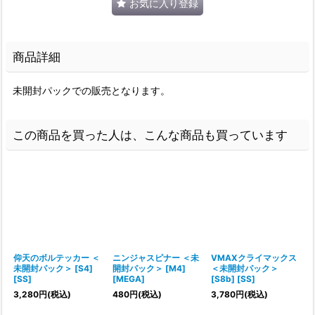
お気に入り登録
商品詳細
未開封パックでの販売となります。
この商品を買った人は、こんな商品も買っています
仰天のボルテッカー ＜
ニンジャスピナー ＜未
VMAXクライマックス
未開封パック＞ [S4]
開封パック＞ [M4]
＜未開封パック＞
[SS]
[MEGA]
[S8b] [SS]
1
3,280
円
(税込)
480
円
(税込)
3,780
円
(税込)