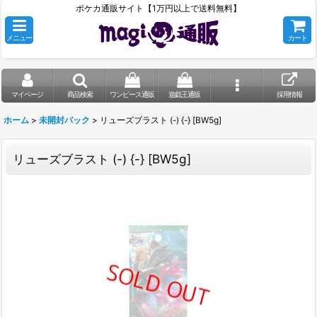
ポケカ通販サイト【1万円以上で送料無料】
メニュー
カート
マイページ
商品検索
ワンピース通販
遊戯王通販
採用情報
ホーム
>
未開封パック
>
リューズブラスト (-) {-} [BW5g]
リューズブラスト (-) {-} [BW5g]