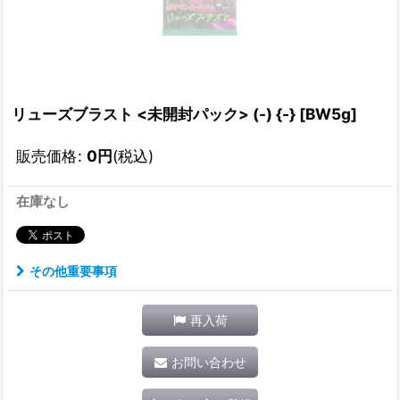
リューズブラスト <未開封パック> (-) {-} [BW5g]
販売価格
:
0
円
(税込)
在庫なし
その他重要事項
再入荷
お問い合わせ