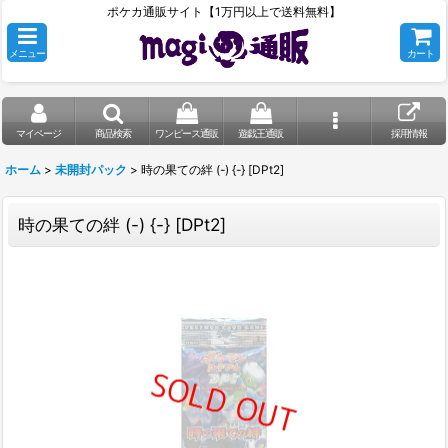
ポケカ通販サイト【1万円以上で送料無料】
メニュー
カート
マイページ
商品検索
ワンピース通販
遊戯王通販
採用情報
ホーム
>
未開封パック
>
時の果ての絆 (-) {-} [DPt2]
時の果ての絆 (-) {-} [DPt2]