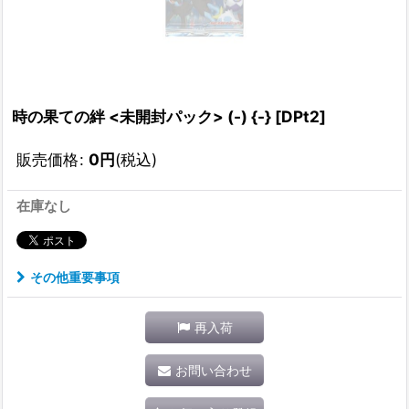
時の果ての絆 <未開封パック> (-) {-} [DPt2]
販売価格
:
0
円
(税込)
在庫なし
その他重要事項
再入荷
お問い合わせ