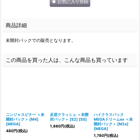
お気に入り登録
商品詳細
未開封パックでの販売となります。
この商品を買った人は、こんな商品も買っています
ニンジャスピナー ＜未
反逆クラッシュ ＜未開
ハイクラスパック
開封パック＞ [M4]
封パック＞ [S2] [SS]
MEGAドリームex ＜未
[MEGA]
開封パック＞ [M2a]
1,880
円
(税込)
[MEGA]
[
480
円
(税込)
1,780
円
(税込)