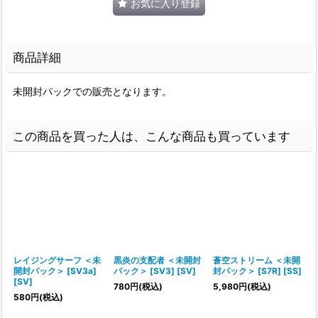
お気に入り登録
商品詳細
未開封パックでの販売となります。
この商品を買った人は、こんな商品も買っています
レイジングサーフ ＜未
黒炎の支配者 ＜未開封
蒼空ストリーム ＜未開
開封パック＞ [SV3a]
パック＞ [SV3] [SV]
封パック＞ [S7R] [SS]
[SV]
[
780
円
(税込)
5,980
円
(税込)
580
円
(税込)