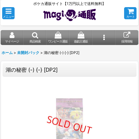
ポケカ通販サイト【1万円以上で送料無料】
メニュー
カート
マイページ
商品検索
ワンピース通販
遊戯王通販
採用情報
ホーム
>
未開封パック
>
湖の秘密 (-) {-} [DP2]
湖の秘密 (-) {-} [DP2]