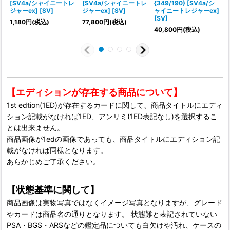
[SV4a/シャイニートレ
[SV4a/シャイニートレ
{349/190} [SV4a/シ
ジャーex] [SV]
ジャーex] [SV]
ャイニートレジャーex]
[SV]
[
1,180
円
(税込)
77,800
円
(税込)
40,800
円
(税込)
【エディションが存在する商品について】
1st edtion(1ED)が存在するカードに関して、商品タイトルにエディ
ション記載がなければ1ED、アンリミ(1ED表記なし)を選択するこ
とは出来ません。
商品画像が1edの画像であっても、商品タイトルにエディション記
載がなければ同様となります。
あらかじめご了承ください。
【状態基準に関して】
商品画像は実物写真ではなくイメージ写真となりますが、グレード
やカードは商品名の通りとなります。 状態難と表記されていない
PSA・BGS・ARSなどの鑑定品についても白欠けや汚れ、ケースの