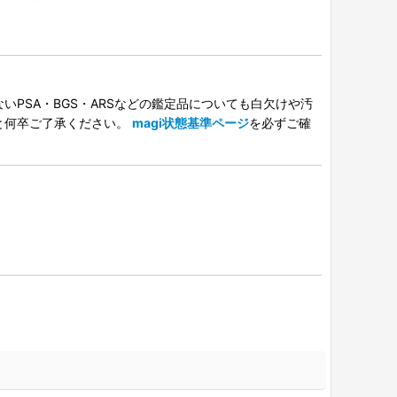
PSA・BGS・ARSなどの鑑定品についても白欠けや汚
と何卒ご了承ください。
magi状態基準ページ
を必ずご確