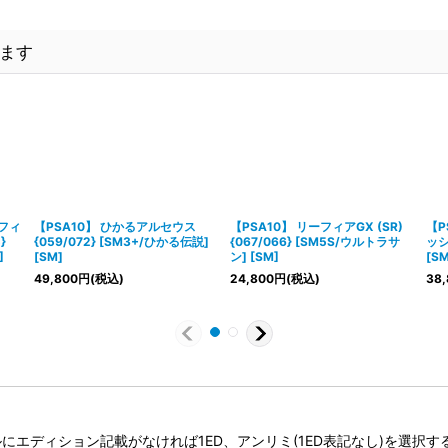
ます
ンフィ
【PSA10】 ひかるアルセウス
【PSA10】 リーフィアGX (SR)
【P
}
{059/072} [SM3+/ひかる伝説]
{067/066} [SM5S/ウルトラサ
ッシー
]
[SM]
ン] [SM]
[SM
49,800
円
(税込)
24,800
円
(税込)
38,
タイトルにエディション記載がなければ1ED、アンリミ(1ED表記なし)を選