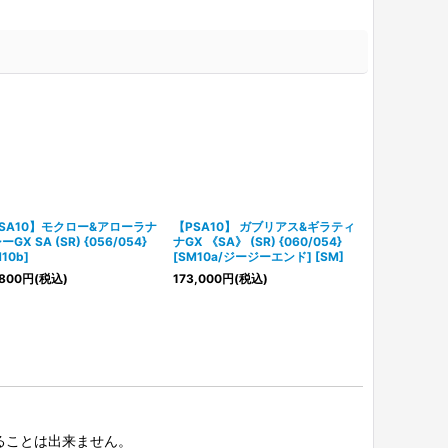
SA10】モクロー&アローラナ
【PSA10】 ガブリアス&ギラティ
【PSA10】 ル
GX SA (SR) {056/054}
ナGX 《SA》 (SR) {060/054}
{072/095}
10b]
[SM10a/ジージーエンド] [SM]
ト] [SM]
800
円
(税込)
173,000
円
(税込)
16,800
円
(税
択することは出来ません。