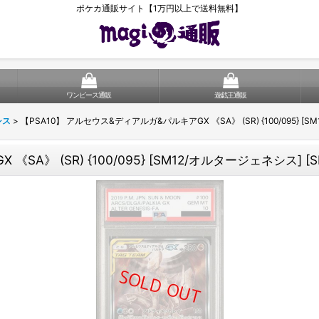
ポケカ通販サイト【1万円以上で送料無料】
ワンピース通販
遊戯王通販
シス
>
【PSA10】 アルセウス&ディアルガ&パルキアGX 《SA》 (SR) {100/095} [S
A》 (SR) {100/095} [SM12/オルタージェネシス] [S