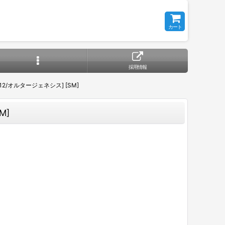
カート
採用情報
M12/オルタージェネシス] [SM]
M]