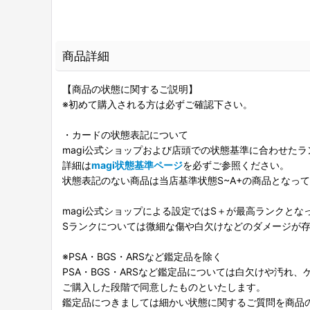
商品詳細
【商品の状態に関するご説明】
※初めて購入される方は必ずご確認下さい。
・カードの状態表記について
magi公式ショップおよび店頭での状態基準に合わせた
詳細は
magi状態基準ページ
を必ずご参照ください。
状態表記のない商品は当店基準状態S~A+の商品となっ
magi公式ショップによる設定ではS＋が最高ランクとな
Sランクについては微細な傷や白欠けなどのダメージが
※PSA・BGS・ARSなど鑑定品を除く
PSA・BGS・ARSなど鑑定品については白欠けや汚れ
ご購入した段階で同意したものといたします。
鑑定品につきましては細かい状態に関するご質問を商品