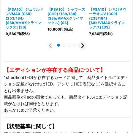
【PSA10】 ジュラルド
【PSA10】 シャワーズ
【PSA10】 いちげきウ
ンVMAX (CSR)
(CHR) {189/184}
ーラオスV (CSR)
{253/184}
[S8b/VMAXクライマ
{238/184}
{
[S8b/VMAXクライマ
ックス] [SS]
[S8b/VMAXクライマ
ックス] [SS]
ックス] [SS]
10,800
円
(税込)
9,580
円
(税込)
7,980
円
(税込)
【エディションが存在する商品について】
1st edtion(1ED)が存在するカードに関して、商品タイトルにエディ
ション記載がなければ1ED、アンリミ(1ED表記なし)を選択するこ
とは出来ません。
商品画像が1edの画像であっても、商品タイトルにエディション記
載がなければ同様となります。
あらかじめご了承ください。
【状態基準に関して】