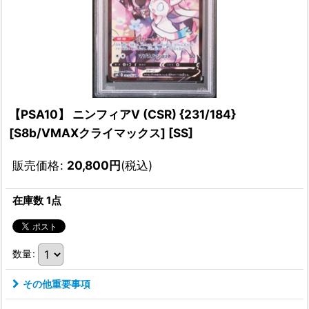
【PSA10】 ニンフィアV (CSR) {231/184}
[S8b/VMAXクライマックス] [SS]
販売価格
:
20,800
円
(税込)
在庫数 1点
数量
:
その他重要事項