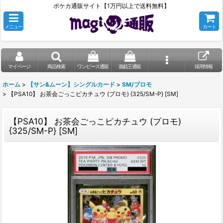
ポケカ通販サイト【1万円以上で送料無料】
メニュー
カート
マイページ
商品検索
ワンピース通販
遊戯王通販
採用情報
ホーム
>
【サン&ムーン】シングルカード
>
SM/プロモ
>
【PSA10】 お茶会ごっこピカチュウ (プロモ) {325/SM-P} [SM]
【PSA10】 お茶会ごっこピカチュウ (プロモ)
{325/SM-P} [SM]