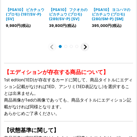
【PSA10】 ピカチュウ
【PSA10】 フクオカの
【PSA10】 ヨコハマの
(プロモ) {197/SV-P}
ピカチュウ (プロモ)
ピカチュウ (プロモ)
[SV]
{289/SV-P} [SV]
{280/SM-P} [SM]
9,980
円
(税込)
39,800
円
(税込)
395,000
円
(税込)
[
1
【エディションが存在する商品について】
1st edtion(1ED)が存在するカードに関して、商品タイトルにエディ
ション記載がなければ1ED、アンリミ(1ED表記なし)を選択するこ
とは出来ません。
商品画像が1edの画像であっても、商品タイトルにエディション記
載がなければ同様となります。
あらかじめご了承ください。
【状態基準に関して】