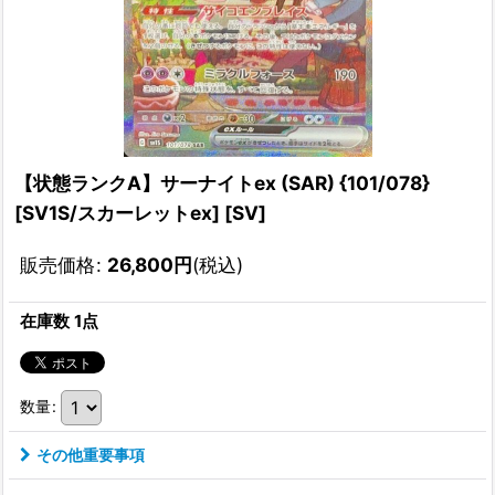
【状態ランクA】サーナイトex (SAR) {101/078}
[SV1S/スカーレットex] [SV]
販売価格
:
26,800
円
(税込)
在庫数 1点
数量
:
その他重要事項