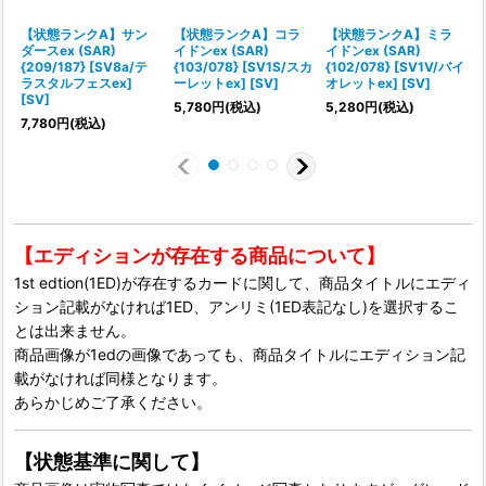
【状態ランクA】サン
【状態ランクA】コラ
【状態ランクA】ミラ
ダースex (SAR)
イドンex (SAR)
イドンex (SAR)
{
{209/187} [SV8a/テ
{103/078} [SV1S/スカ
{102/078} [SV1V/バイ
ラスタルフェスex]
ーレットex] [SV]
オレットex] [SV]
[
[SV]
5,780
円
(税込)
5,280
円
(税込)
1
7,780
円
(税込)
【エディションが存在する商品について】
1st edtion(1ED)が存在するカードに関して、商品タイトルにエディ
ション記載がなければ1ED、アンリミ(1ED表記なし)を選択するこ
とは出来ません。
商品画像が1edの画像であっても、商品タイトルにエディション記
載がなければ同様となります。
あらかじめご了承ください。
【状態基準に関して】