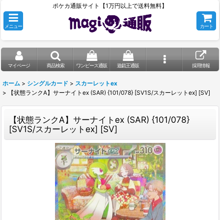
ポケカ通販サイト【1万円以上で送料無料】
メニュー
カート
マイページ
商品検索
ワンピース通販
遊戯王通販
採用情報
ホーム
>
シングルカード
>
スカーレットex
>
【状態ランクA】サーナイトex (SAR) {101/078} [SV1S/スカーレットex] [SV]
【状態ランクA】サーナイトex (SAR) {101/078}
[SV1S/スカーレットex] [SV]