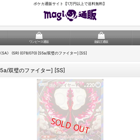
ポケカ通販サイト【1万円以上で送料無料】
ワンピース通販
遊戯王通販
 (SR) {078/070} [S5a/双璧のファイター] [SS]
[S5a/双璧のファイター] [SS]