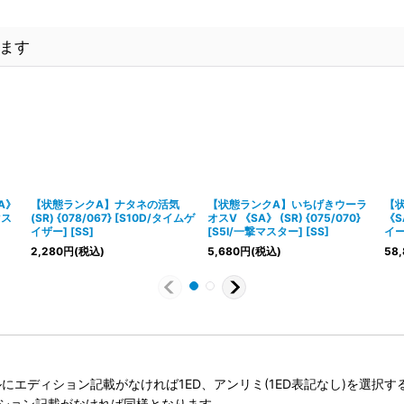
ます
A》
【状態ランクA】ナタネの活気
【状態ランクA】いちげきウーラ
【
マス
(SR) {078/067} [S10D/タイムゲ
オスV 《SA》 (SR) {075/070}
《SA
イザー] [SS]
[S5I/一撃マスター] [SS]
イー
2,280
円
(税込)
5,680
円
(税込)
58,
タイトルにエディション記載がなければ1ED、アンリミ(1ED表記なし)を選
ィション記載がなければ同様となります。