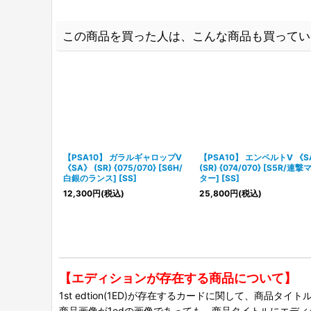
この商品を買った人は、こんな商品も買ってい
【PSA10】 ガラルギャロップV
【PSA10】 エンペルトV 《S
《SA》 (SR) {075/070} [S6H/
(SR) {074/070} [S5R/連撃
白銀のランス] [SS]
ター] [SS]
12,300
円
(税込)
25,800
円
(税込)
【エディションが存在する商品について】
1st edtion(1ED)が存在するカードに関して、商品
商品画像が1edの画像であっても、商品タイトルにエデ