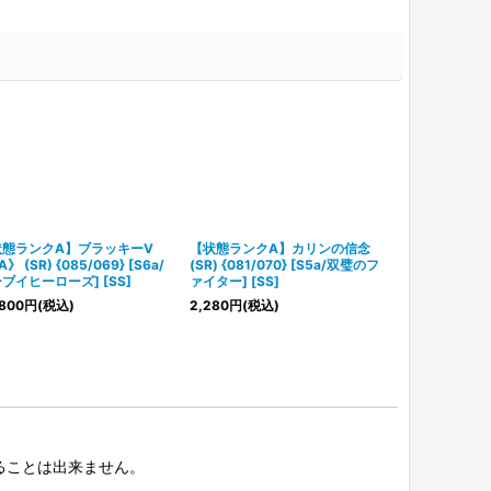
状態ランクA】ブラッキーV
【状態ランクA】カリンの信念
【状態ランク
》 (SR) {085/069} [S6a/
(SR) {081/070} [S5a/双璧のフ
《SA》 (SR) {
ブイヒーローズ] [SS]
ァイター] [SS]
撃マスター] [S
800
円
(税込)
2,280
円
(税込)
13,800
円
(税
択することは出来ません。