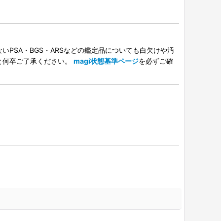
PSA・BGS・ARSなどの鑑定品についても白欠けや汚
と何卒ご了承ください。
magi状態基準ページ
を必ずご確