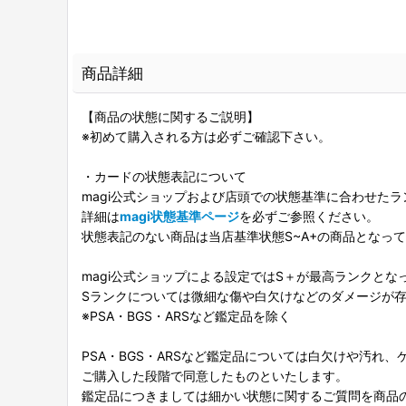
商品詳細
【商品の状態に関するご説明】
※初めて購入される方は必ずご確認下さい。
・カードの状態表記について
magi公式ショップおよび店頭での状態基準に合わせた
詳細は
magi状態基準ページ
を必ずご参照ください。
状態表記のない商品は当店基準状態S~A+の商品となっ
magi公式ショップによる設定ではS＋が最高ランクとな
Sランクについては微細な傷や白欠けなどのダメージが
※PSA・BGS・ARSなど鑑定品を除く
PSA・BGS・ARSなど鑑定品については白欠けや汚れ
ご購入した段階で同意したものといたします。
鑑定品につきましては細かい状態に関するご質問を商品