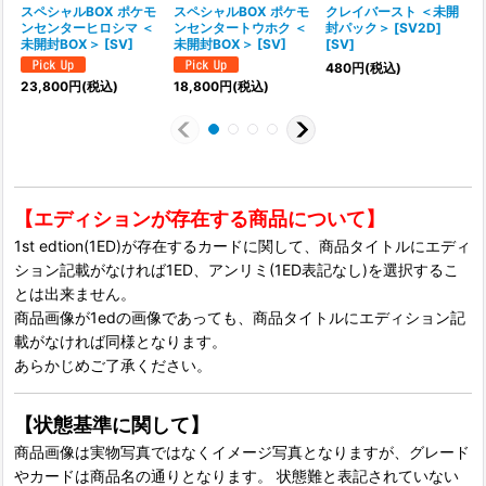
スペシャルBOX ポケモ
スペシャルBOX ポケモ
クレイバースト ＜未開
ンセンターヒロシマ ＜
ンセンタートウホク ＜
封パック＞ [SV2D]
(
未開封BOX＞ [SV]
未開封BOX＞ [SV]
[SV]
ト
480
円
(税込)
23,800
円
(税込)
18,800
円
(税込)
【エディションが存在する商品について】
1st edtion(1ED)が存在するカードに関して、商品タイトルにエディ
ション記載がなければ1ED、アンリミ(1ED表記なし)を選択するこ
とは出来ません。
商品画像が1edの画像であっても、商品タイトルにエディション記
載がなければ同様となります。
あらかじめご了承ください。
【状態基準に関して】
商品画像は実物写真ではなくイメージ写真となりますが、グレード
やカードは商品名の通りとなります。 状態難と表記されていない