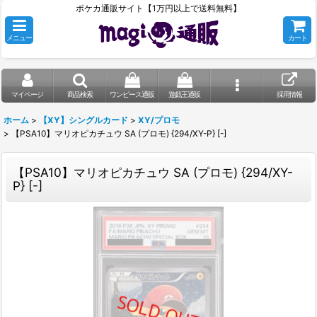
ポケカ通販サイト【1万円以上で送料無料】
メニュー
カート
マイページ
商品検索
ワンピース通販
遊戯王通販
採用情報
ホーム
>
【XY】シングルカード
>
XY/プロモ
>
【PSA10】マリオピカチュウ SA (プロモ) {294/XY-P} [-]
【PSA10】マリオピカチュウ SA (プロモ) {294/XY-
P} [-]