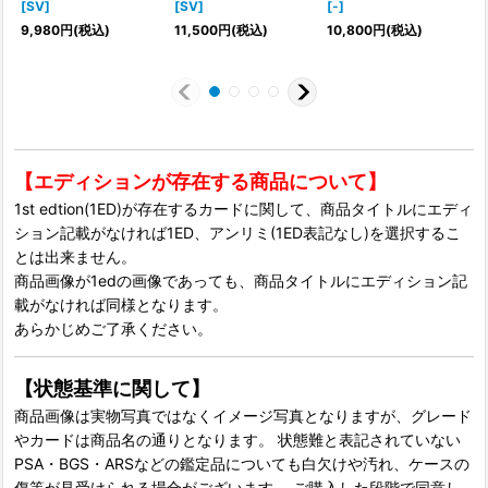
[SV]
[SV]
[-]
モ
9,980
円
(税込)
11,500
円
(税込)
10,800
円
(税込)
【エディションが存在する商品について】
1st edtion(1ED)が存在するカードに関して、商品タイトルにエディ
ション記載がなければ1ED、アンリミ(1ED表記なし)を選択するこ
とは出来ません。
商品画像が1edの画像であっても、商品タイトルにエディション記
載がなければ同様となります。
あらかじめご了承ください。
【状態基準に関して】
商品画像は実物写真ではなくイメージ写真となりますが、グレード
やカードは商品名の通りとなります。 状態難と表記されていない
PSA・BGS・ARSなどの鑑定品についても白欠けや汚れ、ケースの
傷等が見受けられる場合がございます。 ご購入した段階で同意し