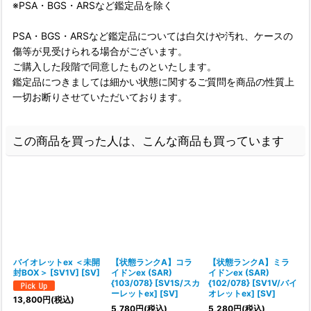
※PSA・BGS・ARSなど鑑定品を除く
PSA・BGS・ARSなど鑑定品については白欠けや汚れ、ケースの
傷等が見受けられる場合がございます。
ご購入した段階で同意したものといたします。
鑑定品につきましては細かい状態に関するご質問を商品の性質上
一切お断りさせていただいております。
この商品を買った人は、こんな商品も買っています
バイオレットex ＜未開
【状態ランクA】コラ
【状態ランクA】ミラ
封BOX＞ [SV1V] [SV]
イドンex (SAR)
イドンex (SAR)
{103/078} [SV1S/スカ
{102/078} [SV1V/バイ
{
ーレットex] [SV]
オレットex] [SV]
13,800
円
(税込)
5,780
円
(税込)
5,280
円
(税込)