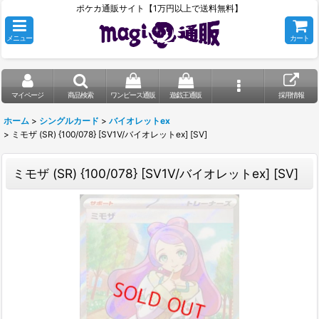
ポケカ通販サイト【1万円以上で送料無料】
メニュー
カート
マイページ
商品検索
ワンピース通販
遊戯王通販
採用情報
ホーム
>
シングルカード
>
バイオレットex
>
ミモザ (SR) {100/078} [SV1V/バイオレットex] [SV]
ミモザ (SR) {100/078} [SV1V/バイオレットex] [SV]