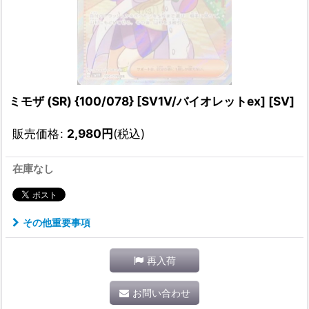
ミモザ (SR) {100/078} [SV1V/バイオレットex] [SV]
販売価格
:
2,980
円
(税込)
在庫なし
その他重要事項
再入荷
お問い合わせ